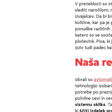
V preteklosti so st
slediti naročilom,
izvajalcev. Da bi b
količine, kar pa je
ponudbe različnih 
katero so se sooča
pločevink. Piva, ki 
izziv tudi padec k
Naša re
avtomatiz
Izbrali so
tehnologijo izoba
potrebe po praznje
polnilne cevi in c
sistemu »klik«
. T
ki
ščiti izdelek p