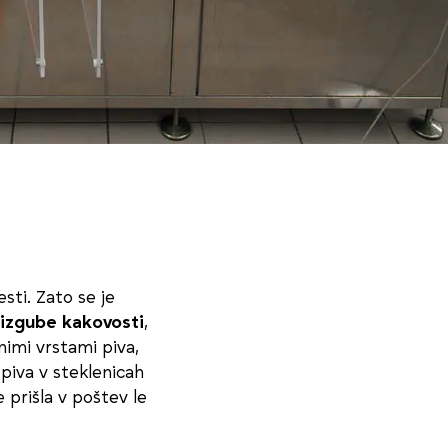
esti. Zato se je
 izgube kakovosti
,
nimi vrstami piva,
 piva v steklenicah
e prišla v poštev le