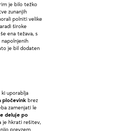
rim je bilo težko
tve zunanjih
rali polniti velike
zaradi široke
še ena težava, s
e napolnjenih
zato je bil dodaten
, ki uporablja
n pločevink
brez
eba zamenjati le
e deluje po
je hkrati rešitev,
 linijo prevzem