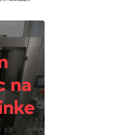
m
c na
inke