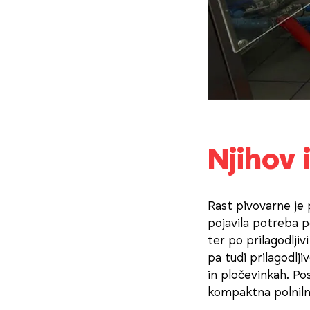
Njihov 
Rast pivovarne je p
pojavila potreba po
ter po prilagodljiv
pa tudi prilagodlj
in pločevinkah. Pos
kompaktna polnilna 