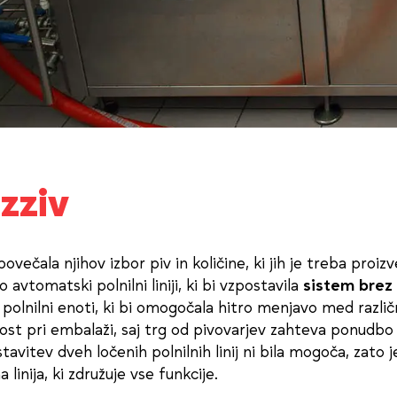
izziv
ovečala njihov izbor piv in količine, ki jih je treba proizv
 avtomatski polnilni liniji, ki bi vzpostavila
sistem brez
i polnilni enoti, ki bi omogočala hitro menjavo med različ
ivost pri embalaži, saj trg od pivovarjev zahteva ponudbo
tavitev dveh ločenih polnilnih linij ni bila mogoča, zato j
linija, ki združuje vse funkcije.