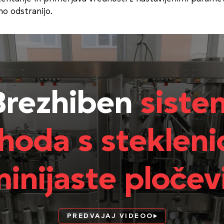
no odstranijo.
Brezhiben
siste
hoda s stekleni
minijaste pločev
PREDVAJAJ VIDEOO