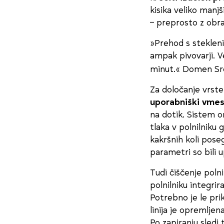
kisika veliko manjš
– preprosto z obra
»Prehod s stekleni
ampak pivovarji. V
minut.« Domen Sre
Za določanje vrste
uporabniški vmes
na dotik. Sistem o
tlaka v polnilniku
kakršnih koli posegi
parametri so bili 
Tudi čiščenje polni
polnilniku integri
Potrebno je le pri
linija je opremlje
Po zapiranju sledi