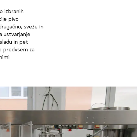
o izbranih
ije pivo
drugačno, sveže in
a ustvarjanje
sladu in pet
ajo predvsem za
nimi