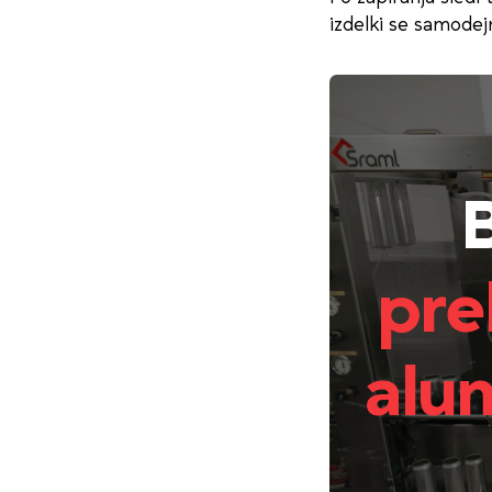
izdelki se samodej
pre
alu