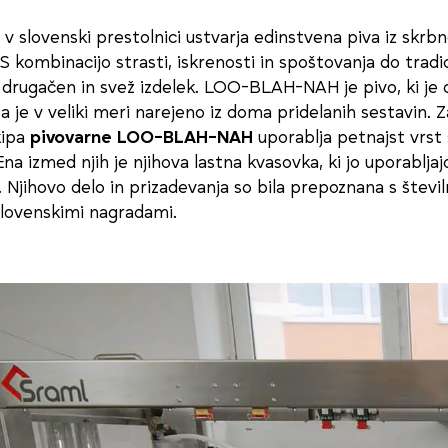
 v slovenski prestolnici ustvarja edinstvena piva iz skrbn
S kombinacijo strasti, iskrenosti in spoštovanja do tradic
 drugačen in svež izdelek. LOO-BLAH-NAH je pivo, ki je 
 je v veliki meri narejeno iz doma pridelanih sestavin. Z
kipa
pivovarne LOO-BLAH-NAH
uporablja petnajst vrst 
 Ena izmed njih je njihova lastna kvasovka, ki jo uporablj
. Njihovo delo in prizadevanja so bila prepoznana s števil
lovenskimi nagradami.