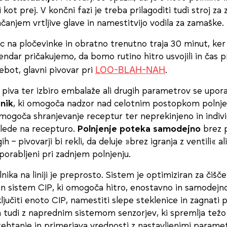
i kot prej. V končni fazi je treba prilagoditi tudi stroj za
čanjem vrtljive glave in namestitvijo vodila za zamaške.
c na pločevinke in obratno trenutno traja 30 minut, ker
endar pričakujemo, da bomo rutino hitro usvojili in čas pr
LOO-BLAH-NAH
bot, glavni pivovar pri
.
 piva ter izbiro embalaže ali drugih parametrov se upor
nik
, ki omogoča nadzor nad celotnim postopkom polnje
mogoča shranjevanje receptur ter neprekinjeno in indivi
 glede na recepturo.
Polnjenje poteka samodejno
brez 
h – pivovarji bi rekli, da deluje »brez igranja z ventili« al
uporabljeni pri zadnjem polnjenju.
lnika na liniji je preprosto. Sistem je optimiziran za čišč
ran sistem CIP, ki omogoča hitro, enostavno in samodejno
ključiti enoto CIP, namestiti slepe steklenice in zagnati 
na tudi z naprednim sistemom senzorjev, ki spremlja težo
 tehtanje in primerjava vrednosti z nastavljenimi paramet