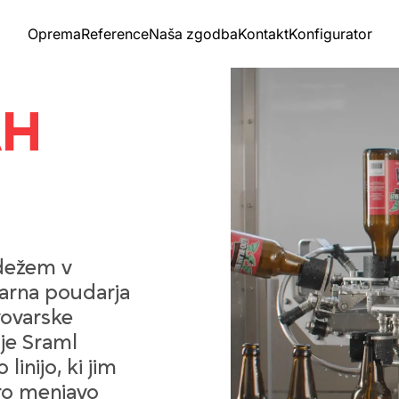
Oprema
Reference
Naša zgodba
Kontakt
Konfigurator
AH
dežem v
varna poudarja
vovarske
je Sraml
linijo, ki jim
ro menjavo