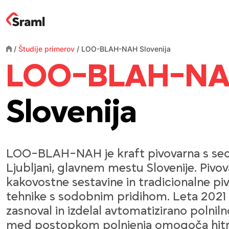
/
Študije primerov
/
LOO-BLAH-NAH Slovenija
LOO-BLAH-N
Slovenija
LOO-BLAH-NAH je kraft pivovarna s se
Ljubljani, glavnem mestu Slovenije. Pivo
kakovostne sestavine in tradicionalne pi
tehnike s sodobnim pridihom. Leta 2021 
zasnoval in izdelal avtomatizirano polnilno 
med postopkom polnjenja omogoča hit