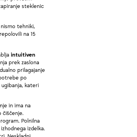
 zapiranje steklenic
 nismo tehniki,
epolovili na 15
ablja
intuitiven
nja prek zaslona
dualno prilagajanje
potrebe po
i ugibanja, kateri
enje in ima na
 čiščenje.
program. Polnilna
 izhodnega izdelka.
ri. Neskladni