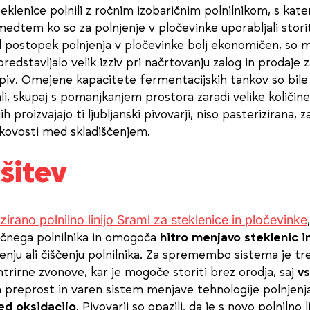
eklenice polnili z ročnim izobaričnim polnilnikom, s kate
 medtem ko so za polnjenje v pločevinke uporabljali stori
il postopek polnjenja v pločevinke bolj ekonomičen, so mo
 predstavljalo velik izziv pri načrtovanju zalog in prodaje 
piv. Omejene kapacitete fermentacijskih tankov so bile 
li, skupaj s pomanjkanjem prostora zaradi velike količin
jih proizvajajo ti ljubljanski pivovarji, niso pasterizirana, 
akovosti med skladiščenjem.
šitev
irano polnilno linijo Sraml za steklenice in pločevinke
ričnega polnilnika in omogoča
hitro menjavo steklenic i
nju ali čiščenju polnilnika. Za spremembo sistema je tr
entrirne zvonove, kar je mogoče storiti brez orodja, saj
vs
a preprost in varen sistem menjave tehnologije polnjenja 
red oksidacijo
. Pivovarji so opazili, da je s novo polnilno