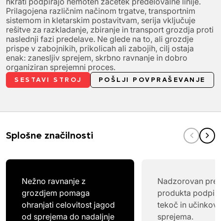
hkrati podpirajo nemoten začetek predelovalne linije.
Prilagojena različnim načinom trgatve, transportnim
sistemom in kletarskim postavitvam, serija vključuje
rešitve za razkladanje, zbiranje in transport grozdja proti
naslednji fazi predelave. Ne glede na to, ali grozdje
prispe v zabojnikih, prikolicah ali zabojih, cilj ostaja
enak: zanesljiv sprejem, skrbno ravnanje in dobro
organiziran sprejemni proces.
SESTAVI STROJ
POŠLJI POVPRAŠEVANJE
Splošne značilnosti
Nežno ravnanje z
Nadzorovan pret
grozdjem pomaga
produkta podpira
ohranjati celovitost jagod
tekoč in učinkovi
od sprejema do nadaljnje
sprejema.