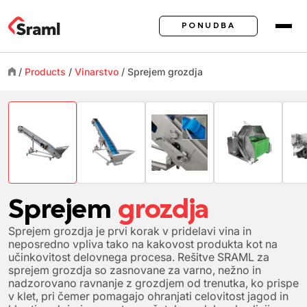
PONUDBA
/
Products
/
Vinarstvo
/
Sprejem
grozdja
Sprejem
grozdja
Sprejem grozdja je prvi korak v pridelavi vina in
neposredno vpliva tako na kakovost produkta kot na
učinkovitost delovnega procesa. Rešitve SRAML za
sprejem grozdja so zasnovane za varno, nežno in
nadzorovano ravnanje z grozdjem od trenutka, ko prispe
v klet, pri čemer pomagajo ohranjati celovitost jagod in