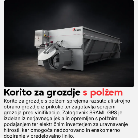
Korito za grozdje
s polžem
Korito za grozdje s polžem sprejema razsuto ali strojno
obrano grozdje iz prikolic ter zagotavlja sprejem
grozdja pred vinifikacijo. Zalogovnik SRAML GRS je
izdelan iz nerjavnega jekla in opremljen s polžnim
podajanjem ter električnim inverterjem za uravnavanje
hitrosti, kar omogoča nadzorovano in enakomerno
doziranje v predelovalno linijo.