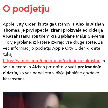
O podjetju
Apple City Cider, ki sta ga ustanovila
Alex in Aizhan
Thomas
, je
prvi specializirani proizvajalec ciderja
v Kazahstanu
, rojstnem kraju jablane Malus Sieversii
— divje jablane, iz katere izvirajo vse druge sorte. Za
več informacij o podjetju Apple City Cider kliknite
tukaj
https://vimeo.com/ondemand/ciderinkazakhstan
in
se z Alexom in Aizhan potopite v svet
proizvodnje
ciderja
, ko vas popeljeta v divje jabolčne gozdove
Kazahstana.