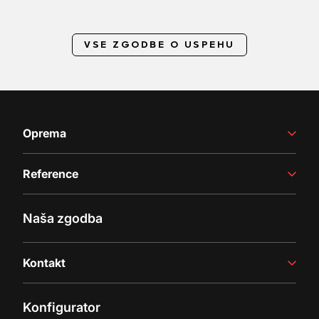
VSE ZGODBE O USPEHU
Oprema
Vinarstvo
Reference
Proizvodnja sokov
Polnilne linije
Zgodbe o uspehu
Naša zgodba
Najnovejše novice in novosti
Kontakt
Povpraševanje
Konfigurator
Kontaktirajte nas