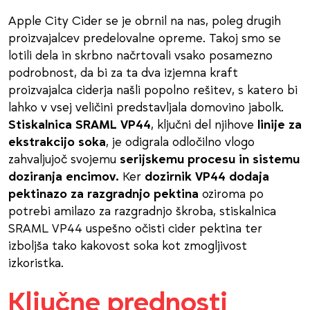
Apple City Cider se je obrnil na nas, poleg drugih
proizvajalcev predelovalne opreme. Takoj smo se
lotili dela in skrbno načrtovali vsako posamezno
podrobnost, da bi za ta dva izjemna kraft
proizvajalca ciderja našli popolno rešitev, s katero bi
lahko v vsej veličini predstavljala domovino jabolk.
Stiskalnica SRAML VP44
, ključni del njihove
linije za
ekstrakcijo soka
, je odigrala odločilno vlogo
zahvaljujoč svojemu
serijskemu procesu in sistemu
doziranja encimov.
Ker
dozirnik VP44 dodaja
pektinazo za razgradnjo pektina
oziroma po
potrebi amilazo za razgradnjo škroba, stiskalnica
SRAML VP44 uspešno očisti cider pektina ter
izboljša tako kakovost soka kot zmogljivost
izkoristka.
Ključne prednosti