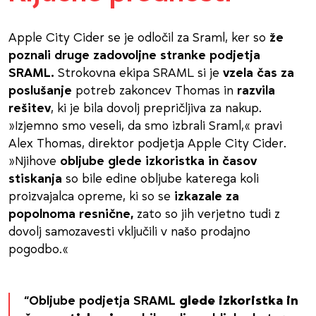
Apple City Cider se je odločil za Sraml, ker so
že
poznali druge zadovoljne stranke podjetja
SRAML.
Strokovna ekipa SRAML si je
vzela čas za
poslušanje
potreb zakoncev Thomas in
razvila
rešitev
, ki je bila dovolj prepričljiva za nakup.
»Izjemno smo veseli, da smo izbrali Sraml,« pravi
Alex Thomas, direktor podjetja Apple City Cider.
»Njihove
obljube glede izkoristka in časov
stiskanja
so bile edine obljube katerega koli
proizvajalca opreme, ki so se
izkazale za
popolnoma resnične,
zato so jih verjetno tudi z
dovolj samozavesti vključili v našo prodajno
pogodbo.«
“Obljube podjetja SRAML
glede izkoristka in