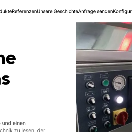
dukte
Referenzen
Unsere Geschichte
Anfrage senden
Konfigur
he
ns
e und einen
chnik zu lesen, der