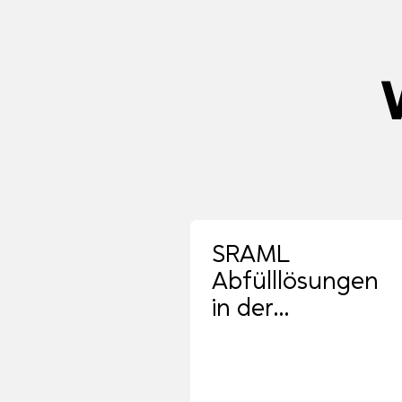
SRAML
Abfülllösungen
in der
Milchindustrie –
Planika