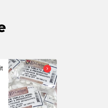
e
itung