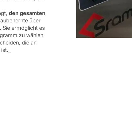
egt,
den gesamten
raubenernte über
. Sie ermöglicht es
ogramm zu wählen
scheiden, die an
ist._