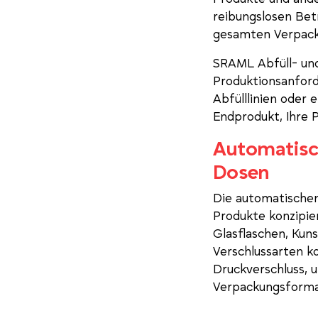
reibungslosen Bet
gesamten Verpack
SRAML Abfüll- und
Produktionsanford
Abfülllinien oder
Endprodukt, Ihre 
Automatisc
Dosen
Die automatischen
Produkte konzipie
Glasflaschen, Kun
Verschlussarten k
Druckverschluss, u
Verpackungsforma