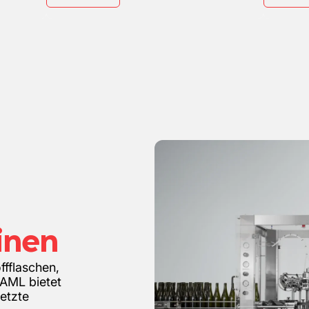
inen
ffflaschen,
RAML bietet
etzte