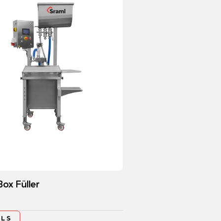
Box Füller
ILS