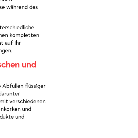
sse während des
terschiedliche
chen kompletten
t auf Ihr
ngen.
schen und
Abfüllen flüssiger
darunter
 mit verschiedenen
ronkorken und
odukte und