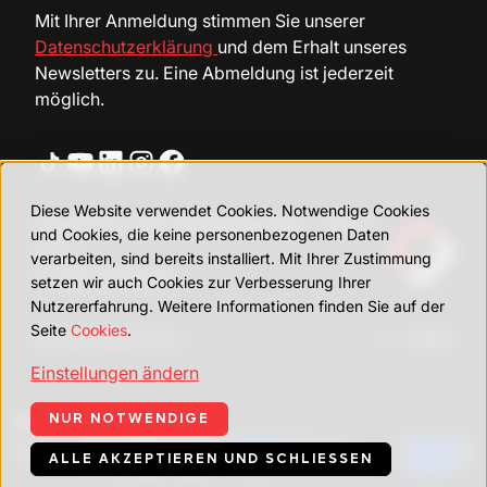
Mit Ihrer Anmeldung stimmen Sie unserer
Datenschutzerklärung
und dem Erhalt unseres
Newsletters zu. Eine Abmeldung ist jederzeit
möglich.
Diese Website verwendet Cookies. Notwendige Cookies
Allgemeine Verkaufsbedingungen – Šraml
und Cookies, die keine personenbezogenen Daten
d.o.o.
verarbeiten, sind bereits installiert. Mit Ihrer Zustimmung
Cookie-Richtlinie
setzen wir auch Cookies zur Verbesserung Ihrer
Nutzererfahrung. Weitere Informationen finden Sie auf der
Seite
Cookies
.
© 2026 Šraml, d.o.o.
UX/UI:
Einstellungen ändern
NUR NOTWENDIGE
Unsere Innovationsprojekte
ALLE AKZEPTIEREN UND SCHLIESSEN