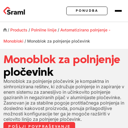
PONUDBA
/
Products
/
Polnilne linije
/
Avtomatizirano polnjenje -
Monobloki
/
Monoblok za polnjenje
pločevink
Monoblok za polnjenje
pločevink
Monoblok za polnjenje pločevink je kompaktna in
sinhronizirana rešitev, ki združuje polnjenje in zapiranje v
enem sistemu za zanesljivo in učinkovito polnjenje
gaziranih in negaziranih pijač v aluminijaste pločevinke.
Zasnovan je za stabilne pogoje protitlačnega polnjenja in
dosledno kakovost proizvoda, ponuja prilagodljive
možnosti konfiguracije ter ga je mogoče razširiti v
celovito linijo za polnjenje pločevink.
POŠLJI POVPRAŠEVANJE