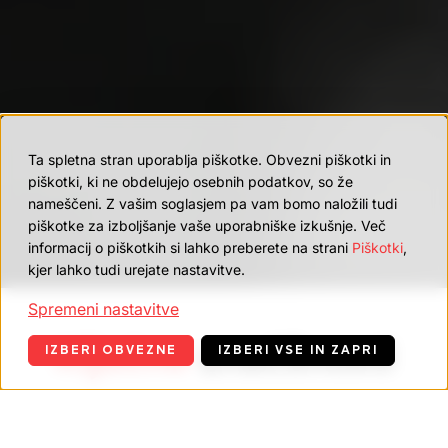
Ta spletna stran uporablja piškotke. Obvezni piškotki in
piškotki, ki ne obdelujejo osebnih podatkov, so že
nameščeni. Z vašim soglasjem pa vam bomo naložili tudi
piškotke za izboljšanje vaše uporabniške izkušnje. Več
informacij o piškotkih si lahko preberete na strani
Piškotki
,
kjer lahko tudi urejate nastavitve.
Spremeni nastavitve
Ključne
značilnosti
IZBERI OBVEZNE
IZBERI VSE IN ZAPRI
Polnjenje
CIP
Zapiranje
Konstrukcija in krmiljenje