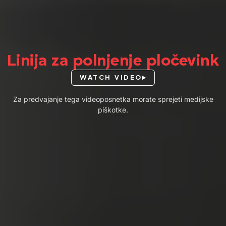
Linija za polnjenje pločevink
WATCH VIDEO
Za predvajanje tega videoposnetka morate sprejeti medijske
piškotke.