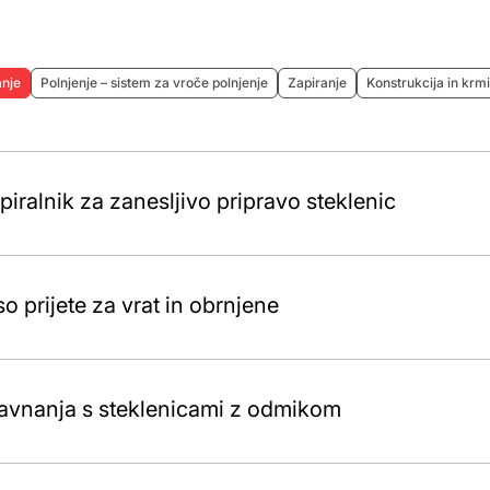
anje
Polnjenje – sistem za vroče polnjenje
Zapiranje
Konstrukcija in krmi
zpiralnik za zanesljivo pripravo steklenic
o prijete za vrat in obrnjene
ravnanja s steklenicami z odmikom