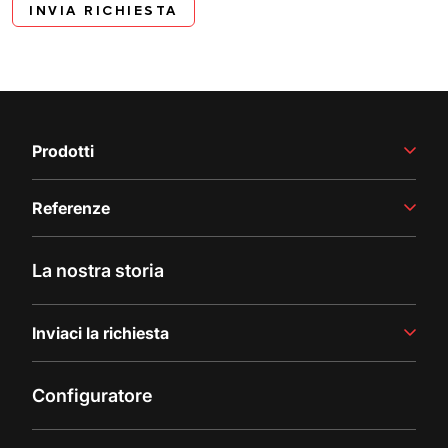
INVIA RICHIESTA
Prodotti
Vinificazione
Referenze
Produzione di succhi
Linee di riempimento
Storie di successo
La nostra storia
Ultimi aggiornamenti
Inviaci la richiesta
Contattaci
Configuratore
Richiesta di documentazione