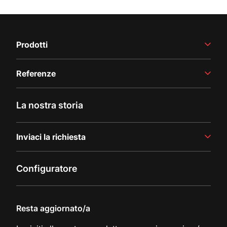
Prodotti
Vinificazione
Referenze
Produzione di succhi
Linee di riempimento
Storie di successo
La nostra storia
Ultimi aggiornamenti
Inviaci la richiesta
Contattaci
Configuratore
Richiesta di documentazione
Resta aggiornato/a