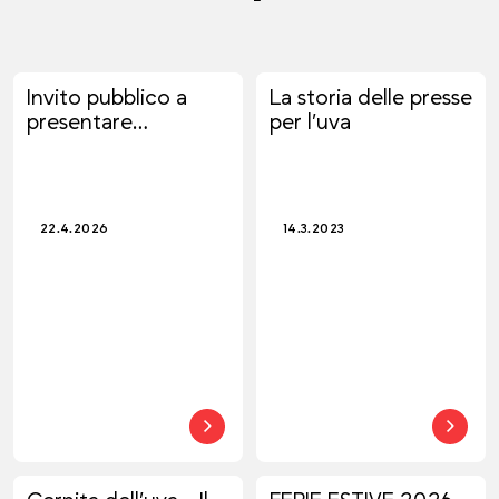
Invito pubblico a
La storia delle presse
presentare
per l’uva
candidature:
Incentivi alla
trasformazione
digitale delle PMI
22.4.2026
14.3.2023
(P4D 2025)