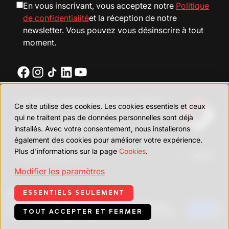
En vous inscrivant, vous acceptez notre
Politique
de confidentialité
et la réception de notre
newsletter. Vous pouvez vous désinscrire à tout
moment.
Conditions générales de vente – Šraml
Ce site utilise des cookies. Les cookies essentiels et ceux
d.o.o.
qui ne traitent pas de données personnelles sont déjà
Politique relative aux cookies
installés. Avec votre consentement, nous installerons
également des cookies pour améliorer votre expérience.
Plus d'informations sur la page
Cookies
.
© 2026 Šraml, d.o.o.
UX/UI:
Modifier les paramètres
ESSENTIELS SEULEMENT
Unsere Innovationsprojekte
TOUT ACCEPTER ET FERMER