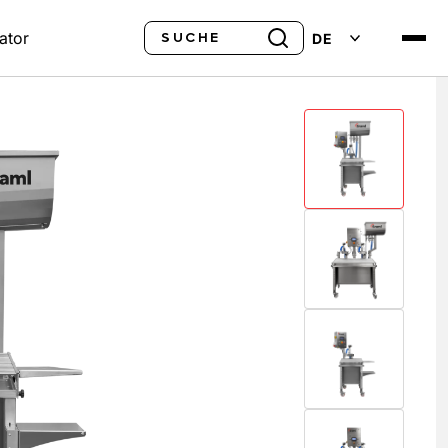
Suche
ator
DE