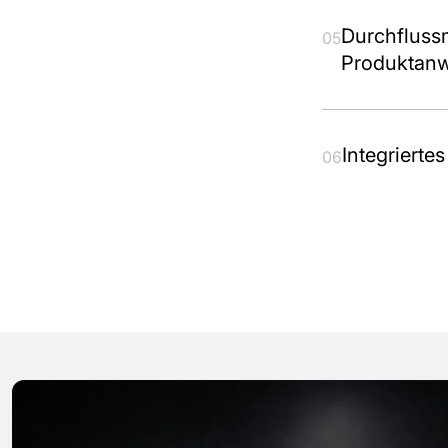
Durchfluss
05
Produktan
Integriert
06