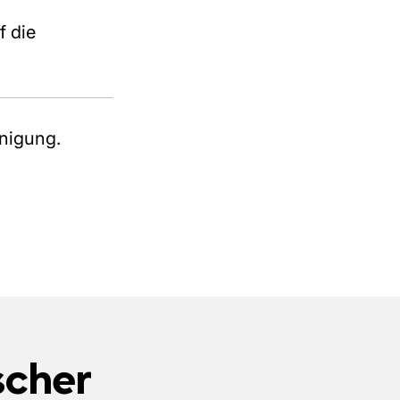
 die
nigung.
scher