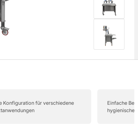
le Konfiguration für verschiedene
Einfache Bedi
ktanwendungen
hygienisches