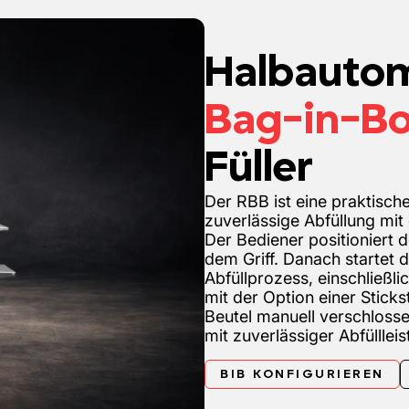
Halbautom
Bag-in-B
Füller
Der RBB ist eine praktisch
zuverlässige Abfüllung mit
Der Bediener positioniert d
dem Griff. Danach startet 
Abfüllprozess, einschließl
mit der Option einer Sticks
Beutel manuell verschloss
mit zuverlässiger Abfüllleis
BIB KONFIGURIEREN