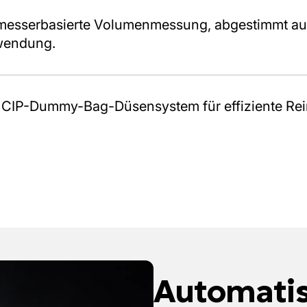
messerbasierte Volumenmessung, abgestimmt auf
wendung.
es CIP-Dummy-Bag-Düsensystem für effiziente Rei
Automati