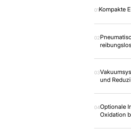
Kompakte Ed
01
Pneumatisc
02
reibungslos
Vakuumsyst
03
und Reduzi
Optionale I
04
Oxidation b