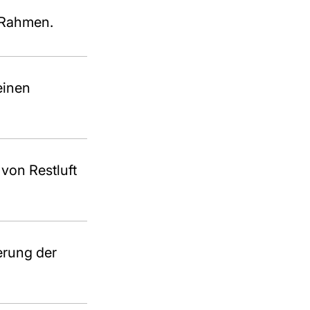
 Rahmen.
einen
von Restluft
erung der