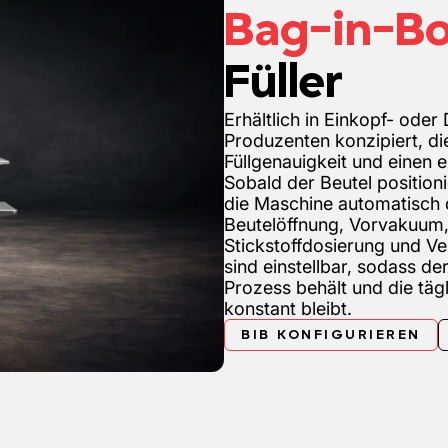
Bag-in-B
Füller
Erhältlich in Einkopf- ode
Produzenten konzipiert, di
Füllgenauigkeit und einen 
Sobald der Beutel positionie
die Maschine automatisch 
Beutelöffnung, Vorvakuum, 
Stickstoffdosierung und Ve
sind einstellbar, sodass de
Prozess behält und die tägl
konstant bleibt.
BIB KONFIGURIEREN